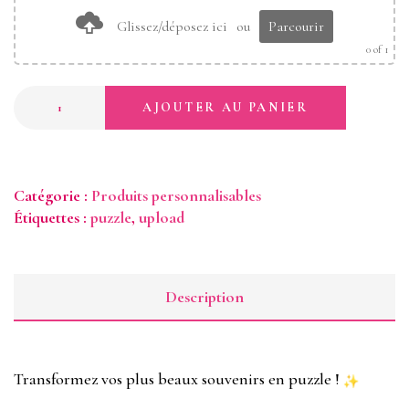
Glissez/déposez ici
ou
Parcourir
0
of 1
AJOUTER AU PANIER
Catégorie :
Produits personnalisables
Étiquettes :
puzzle
,
upload
Description
Transformez vos plus beaux souvenirs en puzzle !